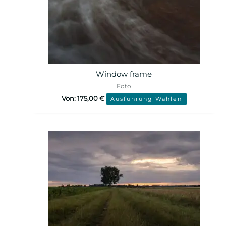
Window frame
Foto
Von:
175,00
€
Ausführung Wählen