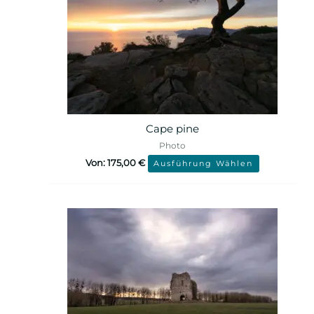
Cape pine
Photo
Von:
175,00
€
Ausführung Wählen