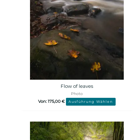
Flow of leaves
Photo
Von:
175,00
€
Ausführung Wählen