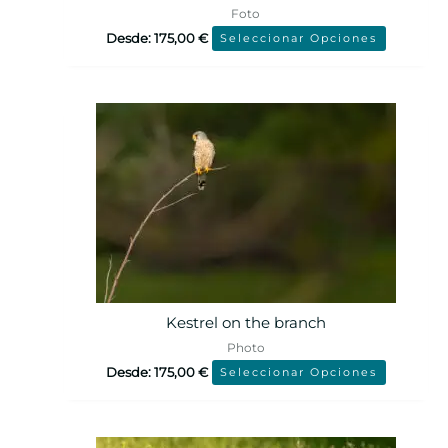
Foto
Desde:
175,00
€
Seleccionar Opciones
Kestrel on the branch
Photo
Desde:
175,00
€
Seleccionar Opciones