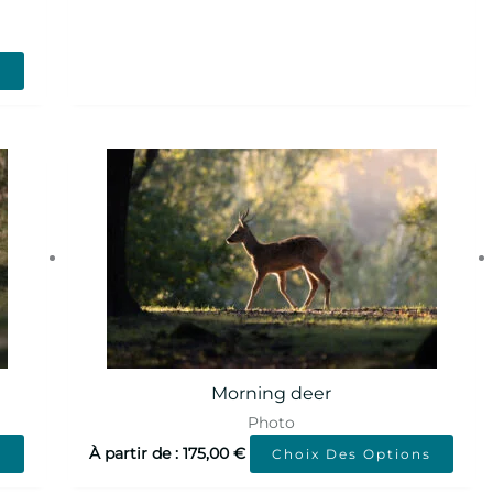
s
Morning deer
Photo
À partir de :
175,00
€
s
Choix Des Options