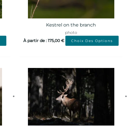
Kestrel on the branch
photo
À partir de :
175,00
€
s
Choix Des Options