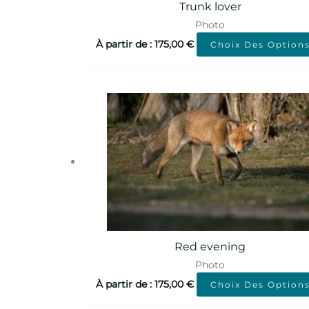
Trunk lover
Photo
À partir de :
175,00
€
Choix Des Option
Red evening
Photo
À partir de :
175,00
€
Choix Des Option