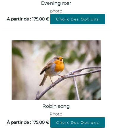
Evening roar
photo
À partir de :
175,00
€
Choix Des Options
Robin song
Photo
À partir de :
175,00
€
Choix Des Options