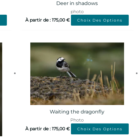
Deer in shadows
photo
À partir de :
175,00
€
s
Choix Des Options
Waiting the dragonfly
Photo
À partir de :
175,00
€
Choix Des Options