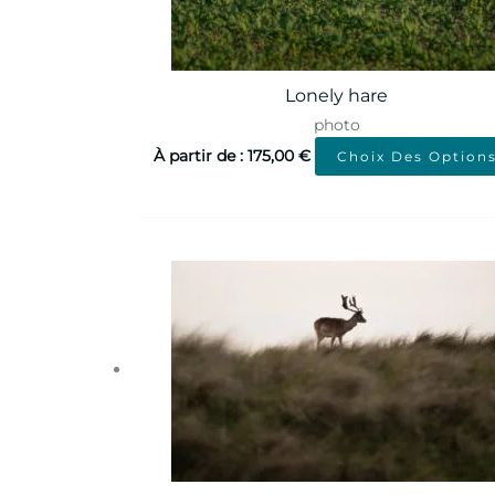
Lonely hare
photo
À partir de :
175,00
€
Choix Des Option