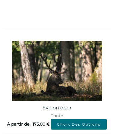
Eye on deer
Photo
À partir de :
175,00
€
Choix Des Options