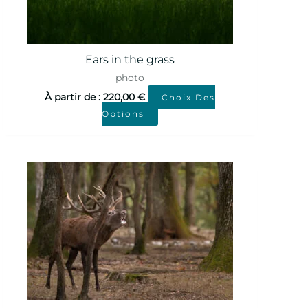
Ears in the grass
photo
À partir de :
220,00
€
Choix Des
Options