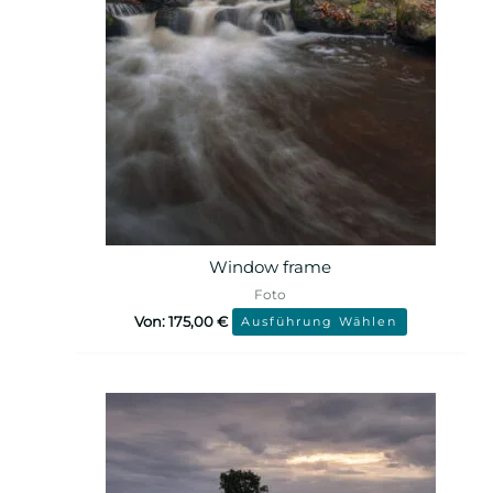
Window frame
Foto
Von:
175,00
€
Ausführung Wählen