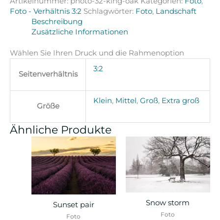
Artikelnummer:
photo-32-king-oak
Kategorien:
Foto
,
Foto - Verhältnis 3:2
Schlagwörter:
Foto
,
Landschaft
Beschreibung
Zusätzliche Informationen
Wählen Sie Ihren Druck und die Rahmenoption
3:2
Seitenverhältnis
Klein
,
Mittel
,
Groß
,
Extra groß
Größe
Ähnliche Produkte
Snow storm
Sunset pair
Foto
Foto