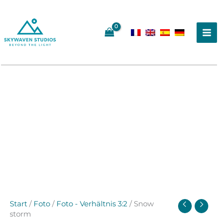
Zum
Inhalt
springen
Start
/
Foto
/
Foto - Verhältnis 3:2
/ Snow
storm