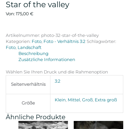
Star of the valley
Von:
175,00
€
Artikelnummer:
photo-32-star-of-the-valley
Kategorien:
Foto
,
Foto - Verhältnis 3:2
Schlagwörter:
Foto
,
Landschaft
Beschreibung
Zusätzliche Informationen
Wählen Sie Ihren Druck und die Rahmenoption
3:2
Seitenverhältnis
Klein
,
Mittel
,
Groß
,
Extra groß
Größe
Ähnliche Produkte