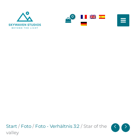
Zum
Inhalt
springen
Start
/
Foto
/
Foto - Verhältnis 3:2
/ Star of the
valley