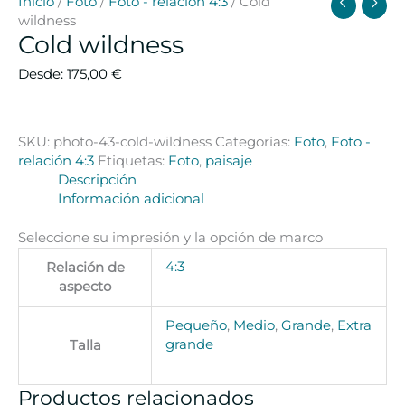
Inicio
/
Foto
/
Foto - relación 4:3
/ Cold
wildness
Cold wildness
Desde:
175,00
€
SKU:
photo-43-cold-wildness
Categorías:
Foto
,
Foto -
relación 4:3
Etiquetas:
Foto
,
paisaje
Descripción
Información adicional
Seleccione su impresión y la opción de marco
4:3
Relación de
aspecto
Pequeño
,
Medio
,
Grande
,
Extra
grande
Talla
Productos relacionados