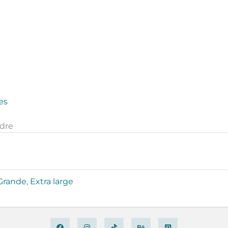
es
adre
Grande
,
Extra large