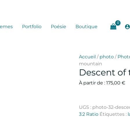
hemes
Portfolio
Poésie
Boutique
Accueil
/
photo
/
Photo
mountain
Descent of
À partir de :
175,00
€
UGS :
photo-32-desce
3:2 Ratio
Étiquettes :