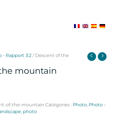
 - Rapport 3:2
/ Descent of the
 the mountain
nt-of-the-mountain
Catégories :
Photo
,
Photo -
landscape
,
photo