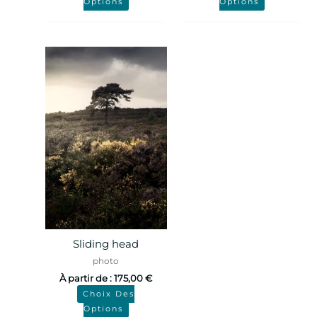
Options
Options
Sliding head
photo
À partir de :
175,00
€
Choix Des
Options