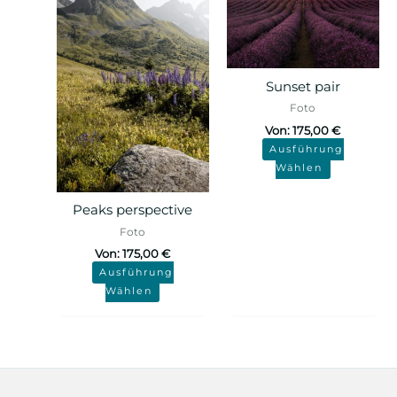
Sunset pair
Foto
Von:
175,00
€
Ausführung
Wählen
Peaks perspective
Foto
Von:
175,00
€
Ausführung
Wählen