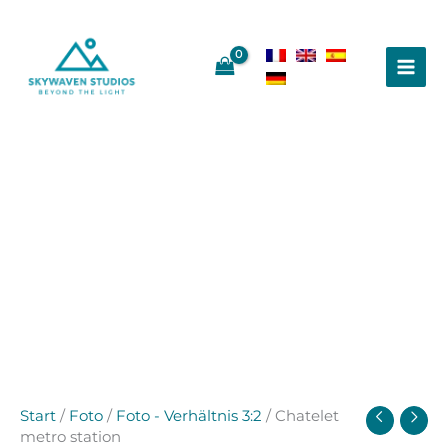
Zum
Inhalt
springen
Start
/
Foto
/
Foto - Verhältnis 3:2
/ Chatelet
metro station