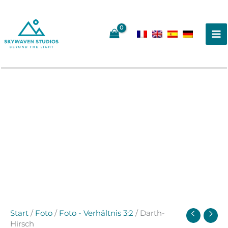
Zum
Inhalt
springen
Start
/
Foto
/
Foto - Verhältnis 3:2
/ Darth-
Hirsch