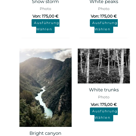
Snow storm
White peaks
Photo
Photo
Von:
175,00
€
Von:
175,00
€
Ausführung
Ausführung
Wählen
Wählen
White trunks
Photo
Von:
175,00
€
Ausführung
Wählen
Bright canyon