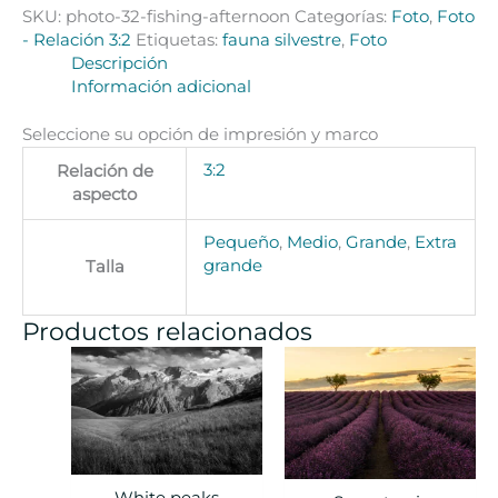
SKU:
photo-32-fishing-afternoon
Categorías:
Foto
,
Foto
- Relación 3:2
Etiquetas:
fauna silvestre
,
Foto
Descripción
Información adicional
Seleccione su opción de impresión y marco
3:2
Relación de
aspecto
Pequeño
,
Medio
,
Grande
,
Extra
grande
Talla
Productos relacionados
White peaks