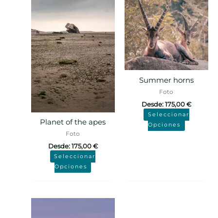
Summer horns
Foto
Desde:
175,00
€
Seleccionar
Planet of the apes
Opciones
Foto
Desde:
175,00
€
Seleccionar
Opciones