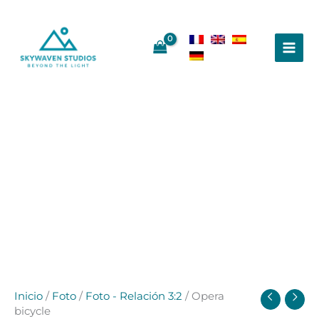
Ir
al
contenido
Inicio
/
Foto
/
Foto - Relación 3:2
/ Opera
bicycle