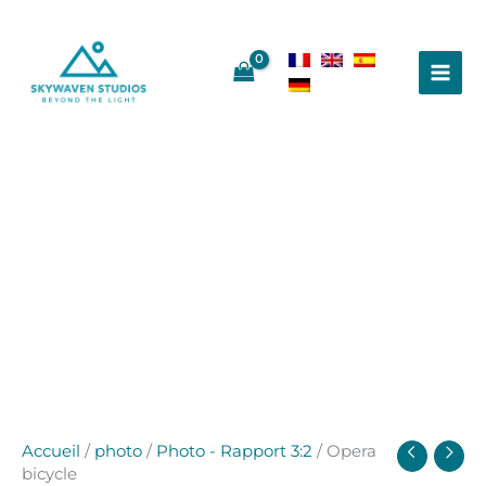
Aller
au
contenu
Accueil
/
photo
/
Photo - Rapport 3:2
/ Opera
bicycle