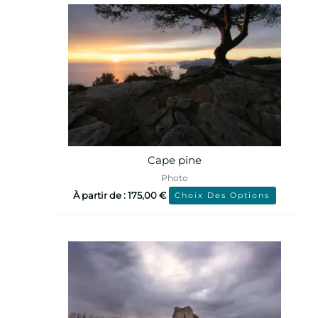
Cape pine
Photo
À partir de :
175,00
€
Choix Des Options