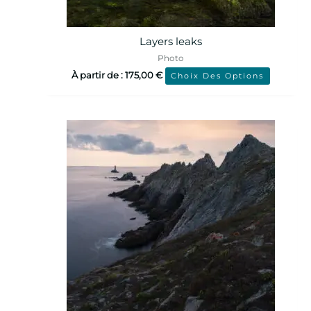
Layers leaks
Photo
À partir de :
175,00
€
Choix Des Options