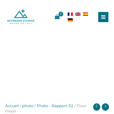
Aller
au
contenu
Accueil
/
photo
/
Photo - Rapport 3:2
/ Flour
moon