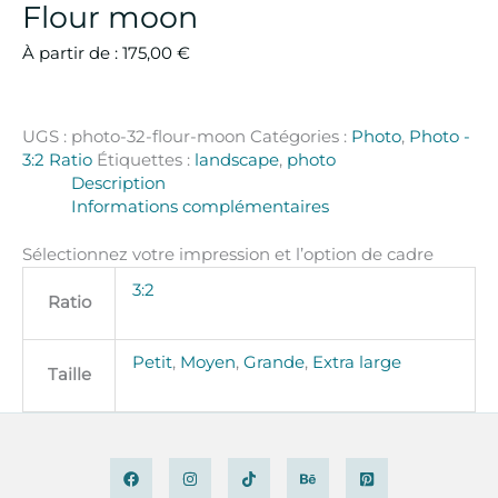
Flour moon
À partir de :
175,00
€
UGS :
photo-32-flour-moon
Catégories :
Photo
,
Photo -
3:2 Ratio
Étiquettes :
landscape
,
photo
Description
Informations complémentaires
Sélectionnez votre impression et l’option de cadre
3:2
Ratio
Petit
,
Moyen
,
Grande
,
Extra large
Taille