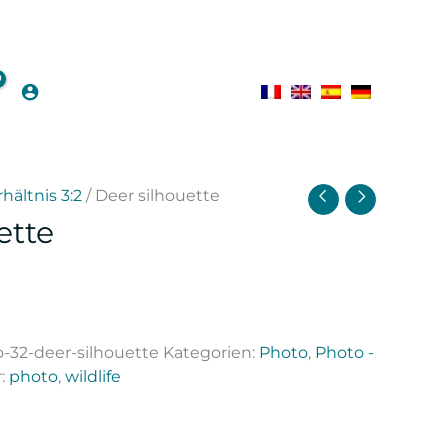
rhältnis 3:2
/ Deer silhouette
ette
-32-deer-silhouette
Kategorien:
Photo
,
Photo -
r:
photo
,
wildlife