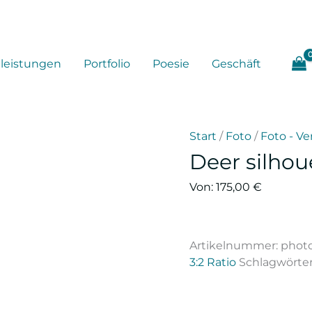
tleistungen
Portfolio
Poesie
Geschäft
Start
/
Foto
/
Foto - Ve
Deer silhou
Von:
175,00
€
Artikelnummer:
photo
3:2 Ratio
Schlagwörte