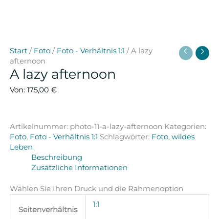
Start
/
Foto
/
Foto - Verhältnis 1:1
/ A lazy
afternoon
A lazy afternoon
Von:
175,00
€
Artikelnummer:
photo-11-a-lazy-afternoon
Kategorien:
Foto
,
Foto - Verhältnis 1:1
Schlagwörter:
Foto
,
wildes
Leben
Beschreibung
Zusätzliche Informationen
Wählen Sie Ihren Druck und die Rahmenoption
1:1
Seitenverhältnis